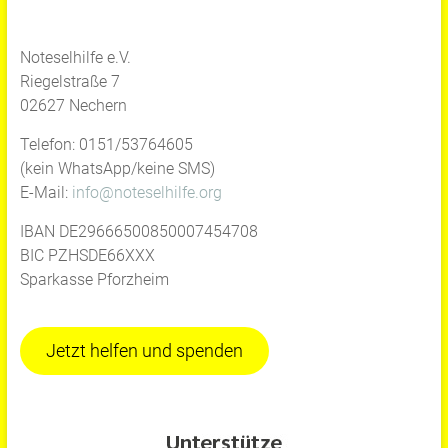
Noteselhilfe e.V.
Riegelstraße 7
02627 Nechern
Telefon: 0151/53764605
(kein WhatsApp/keine SMS)
E-Mail:
info@noteselhilfe.org
IBAN DE29666500850007454708
BIC PZHSDE66XXX
Sparkasse Pforzheim
Jetzt helfen und spenden