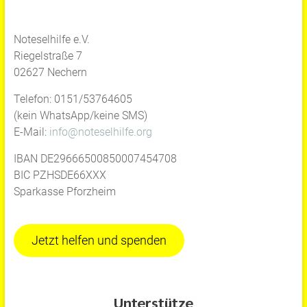
Noteselhilfe e.V.
Riegelstraße 7
02627 Nechern
Telefon: 0151/53764605
(kein WhatsApp/keine SMS)
E-Mail:
info@noteselhilfe.org
IBAN DE29666500850007454708
BIC PZHSDE66XXX
Sparkasse Pforzheim
Jetzt helfen und spenden