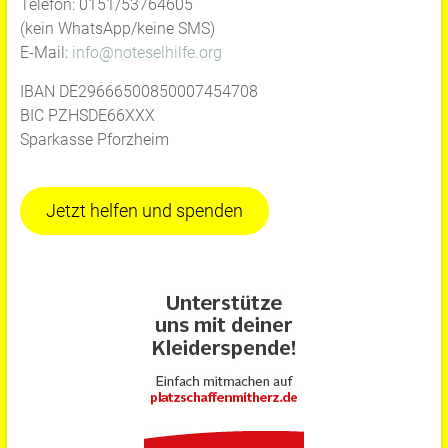
Telefon: 0151/53764605
(kein WhatsApp/keine SMS)
E-Mail:
info@noteselhilfe.org
IBAN DE29666500850007454708
BIC PZHSDE66XXX
Sparkasse Pforzheim
Jetzt helfen und spenden