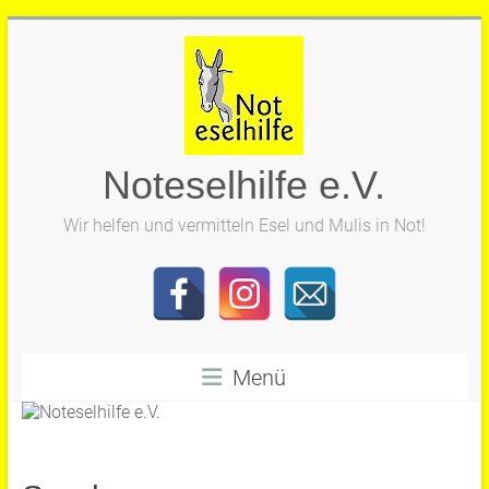
Zum
Inhalt
springen
Noteselhilfe e.V.
Wir helfen und vermitteln Esel und Mulis in Not!
Menü