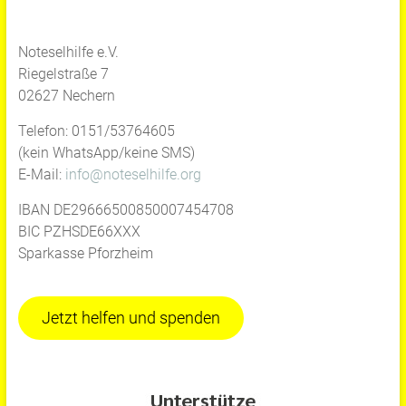
Noteselhilfe e.V.
Riegelstraße 7
02627 Nechern
Telefon: 0151/53764605
(kein WhatsApp/keine SMS)
E-Mail:
info@noteselhilfe.org
IBAN DE29666500850007454708
BIC PZHSDE66XXX
Sparkasse Pforzheim
Jetzt helfen und spenden