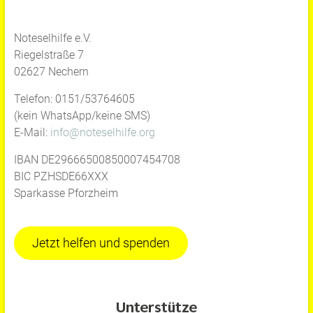
Noteselhilfe e.V.
Riegelstraße 7
02627 Nechern
Telefon: 0151/53764605
(kein WhatsApp/keine SMS)
E-Mail:
info@noteselhilfe.org
IBAN DE29666500850007454708
BIC PZHSDE66XXX
Sparkasse Pforzheim
Jetzt helfen und spenden