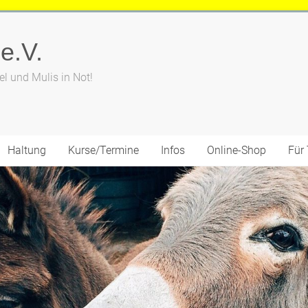
 e.V.
el und Mulis in Not!
Haltung
Kurse/Termine
Infos
Online-Shop
Für 