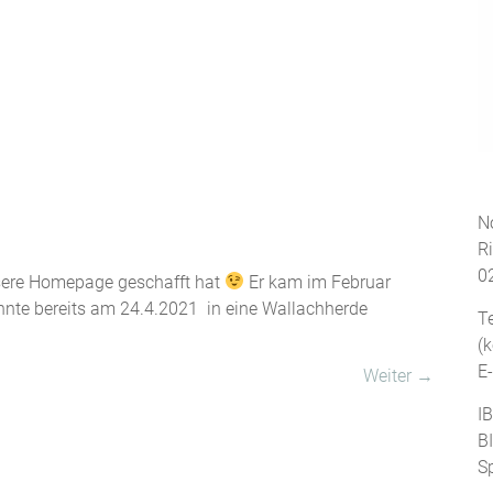
No
R
0
unsere Homepage geschafft hat
Er kam im Februar
onnte bereits am 24.4.2021 in eine Wallachherde
T
(
E
Weiter →
I
B
S