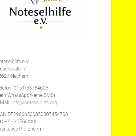
teselhilfe e.V.
iegelstraße 7
2627 Nechern
elefon: 0151/53764605
kein WhatsApp/keine SMS)
-Mail:
info@noteselhilfe.org
BAN DE29666500850007454708
IC PZHSDE66XXX
parkasse Pforzheim