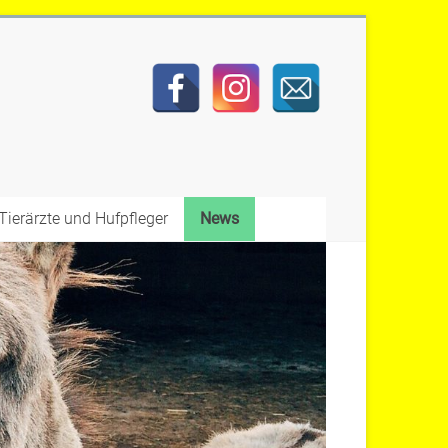
Tierärzte und Hufpfleger
News