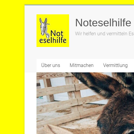
Zum
Inhalt
Noteselhilfe
springen
Wir helfen und vermitteln Es
Über uns
Mitmachen
Vermittlung