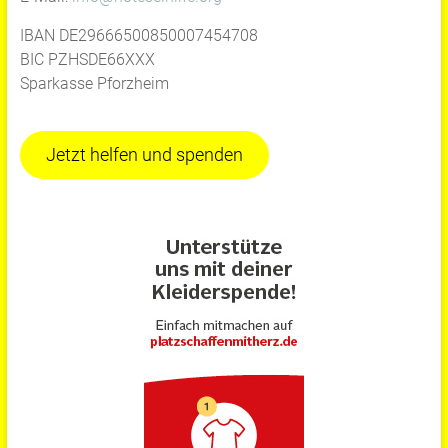
IBAN DE29666500850007454708
BIC PZHSDE66XXX
Sparkasse Pforzheim
Jetzt helfen und spenden