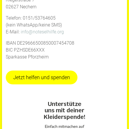
02627 Nechern
Telefon: 0151/53764605
(kein WhatsApp/keine SMS)
E-Mail:
info@noteselhilfe.org
IBAN DE29666500850007454708
BIC PZHSDE66XXX
Sparkasse Pforzheim
Jetzt helfen und spenden