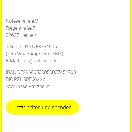
Noteselhilfe e.V.
Riegelstraße 7
02627 Nechern
Telefon: 0151/53764605
(kein WhatsApp/keine SMS)
E-Mail:
info@noteselhilfe.org
IBAN DE29666500850007454708
BIC PZHSDE66XXX
Sparkasse Pforzheim
Jetzt helfen und spenden