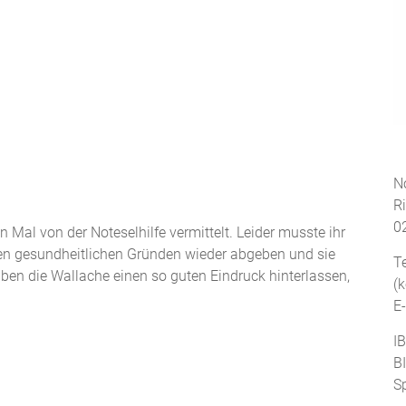
No
R
0
Mal von der Noteselhilfe vermittelt. Leider musste ihr
en gesundheitlichen Gründen wieder abgeben und sie
T
haben die Wallache einen so guten Eindruck hinterlassen,
(
E
I
B
S