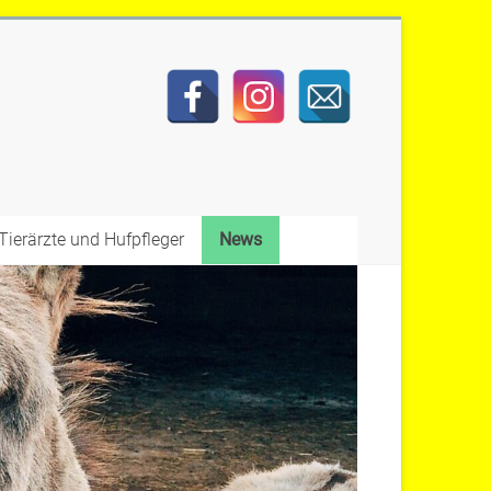
Tierärzte und Hufpfleger
News