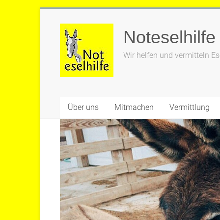
Zum
Inhalt
Noteselhilfe
springen
Wir helfen und vermitteln Es
Über uns
Mitmachen
Vermittlung