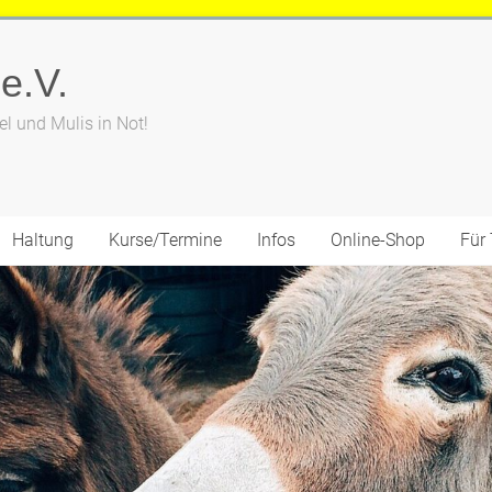
 e.V.
el und Mulis in Not!
Haltung
Kurse/Termine
Infos
Online-Shop
Für 