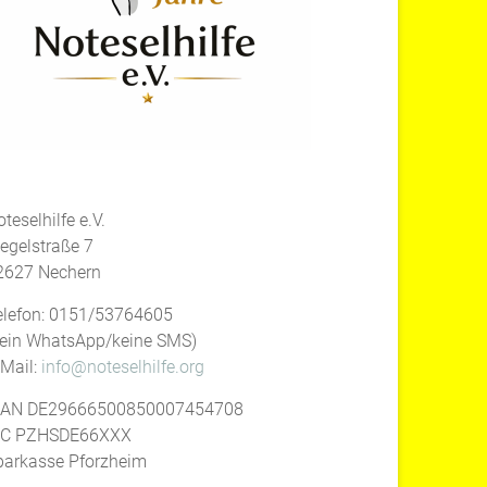
teselhilfe e.V.
iegelstraße 7
2627 Nechern
elefon: 0151/53764605
kein WhatsApp/keine SMS)
-Mail:
info@noteselhilfe.org
BAN DE29666500850007454708
IC PZHSDE66XXX
parkasse Pforzheim