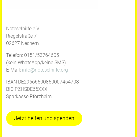
Noteselhilfe e.V.
Riegelstraße 7
02627 Nechern
Telefon: 0151/53764605
(kein WhatsApp/keine SMS)
E-Mail:
info@noteselhilfe.org
IBAN DE29666500850007454708
BIC PZHSDE66XXX
Sparkasse Pforzheim
Jetzt helfen und spenden