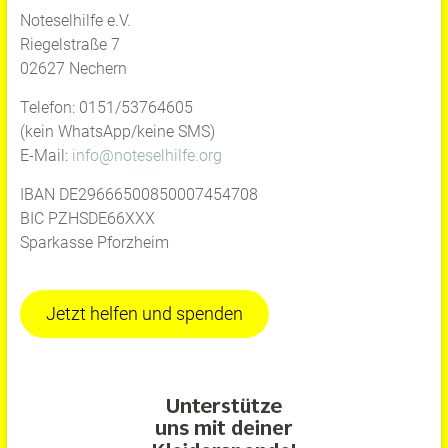
Noteselhilfe e.V.
Riegelstraße 7
02627 Nechern
Telefon: 0151/53764605
(kein WhatsApp/keine SMS)
E-Mail:
info@noteselhilfe.org
IBAN DE29666500850007454708
BIC PZHSDE66XXX
Sparkasse Pforzheim
Jetzt helfen und spenden