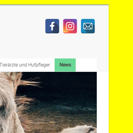
Tierärzte und Hufpfleger
News