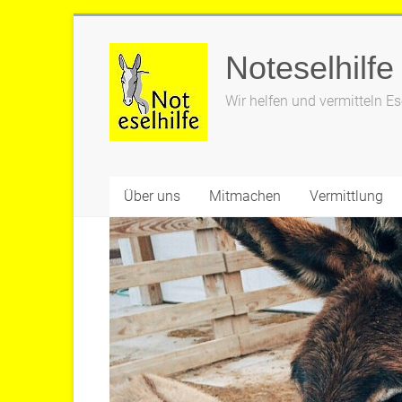
Zum
Inhalt
Noteselhilfe
springen
Wir helfen und vermitteln Es
Über uns
Mitmachen
Vermittlung