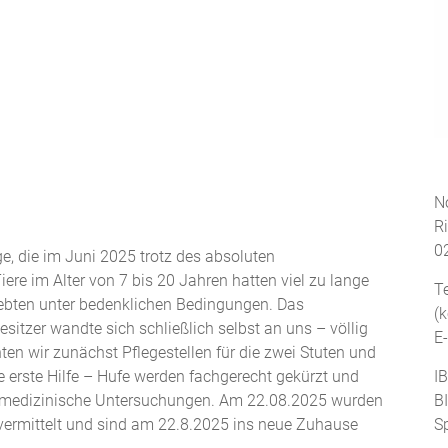
No
R
0
e, die im Juni 2025 trotz des absoluten
 im Alter von 7 bis 20 Jahren hatten viel zu lange
T
lebten unter bedenklichen Bedingungen. Das
(
esitzer wandte sich schließlich selbst an uns – völlig
E
ten wir zunächst Pflegestellen für die zwei Stuten und
ie erste Hilfe – Hufe werden fachgerecht gekürzt und
I
e medizinische Untersuchungen. Am 22.08.2025 wurden
B
vermittelt und sind am 22.8.2025 ins neue Zuhause
S