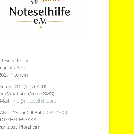
teselhilfe e.V.
iegelstraße 7
2627 Nechern
elefon: 0151/53764605
kein WhatsApp/keine SMS)
-Mail:
info@noteselhilfe.org
BAN DE29666500850007454708
IC PZHSDE66XXX
parkasse Pforzheim