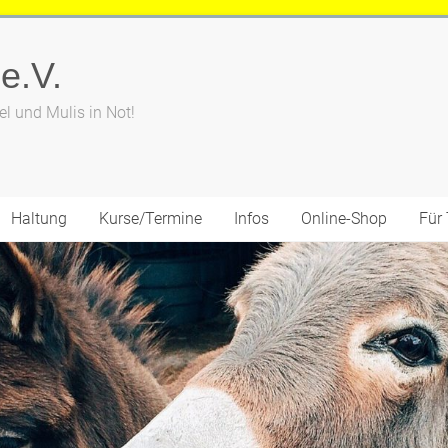
 e.V.
el und Mulis in Not!
Haltung
Kurse/Termine
Infos
Online-Shop
Für 