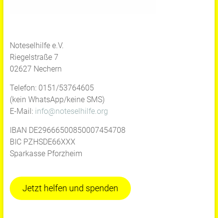
Noteselhilfe e.V.
Riegelstraße 7
02627 Nechern
Telefon: 0151/53764605
(kein WhatsApp/keine SMS)
E-Mail:
info@noteselhilfe.org
IBAN DE29666500850007454708
BIC PZHSDE66XXX
Sparkasse Pforzheim
Jetzt helfen und spenden