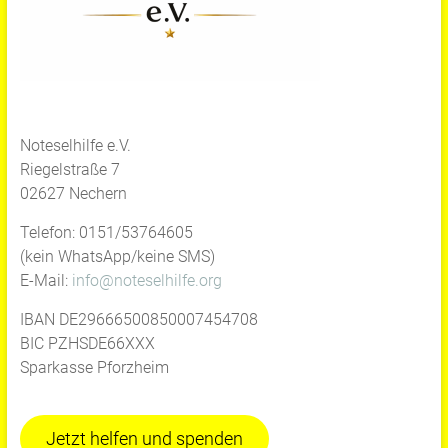
Noteselhilfe e.V.
Riegelstraße 7
02627 Nechern
Telefon: 0151/53764605
(kein WhatsApp/keine SMS)
E-Mail:
info@noteselhilfe.org
IBAN DE29666500850007454708
BIC PZHSDE66XXX
Sparkasse Pforzheim
Jetzt helfen und spenden