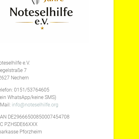
teselhilfe e.V.
iegelstraße 7
2627 Nechern
elefon: 0151/53764605
kein WhatsApp/keine SMS)
-Mail:
info@noteselhilfe.org
BAN DE29666500850007454708
IC PZHSDE66XXX
parkasse Pforzheim