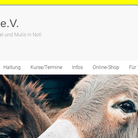
 e.V.
el und Mulis in Not!
Haltung
Kurse/Termine
Infos
Online-Shop
Für 