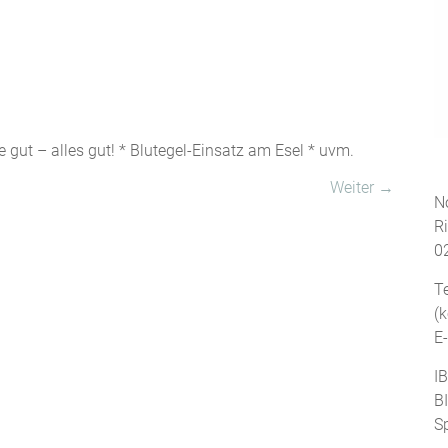
gut – alles gut! * Blutegel-Einsatz am Esel * uvm.
Weiter →
No
R
0
T
(
E
I
B
S