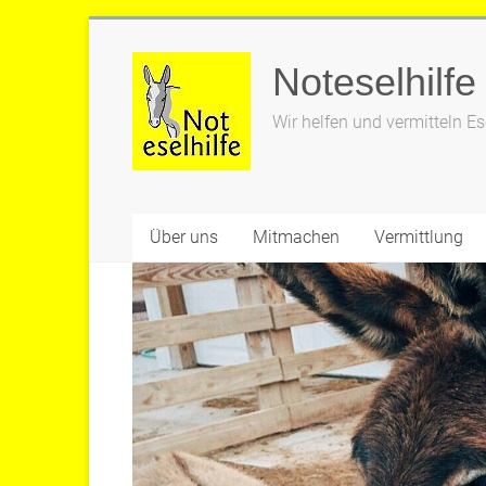
Zum
Inhalt
Noteselhilfe
springen
Wir helfen und vermitteln Es
Über uns
Mitmachen
Vermittlung