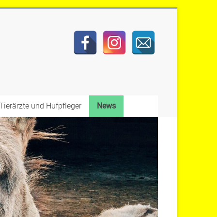
Tierärzte und Hufpfleger
News