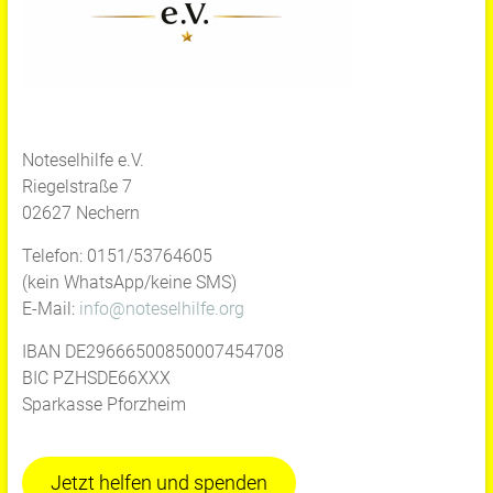
Noteselhilfe e.V.
Riegelstraße 7
02627 Nechern
Telefon: 0151/53764605
(kein WhatsApp/keine SMS)
E-Mail:
info@noteselhilfe.org
IBAN DE29666500850007454708
BIC PZHSDE66XXX
Sparkasse Pforzheim
Jetzt helfen und spenden