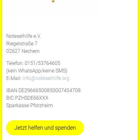
Noteselhilfe e.V.
Riegelstraße 7
02627 Nechern
Telefon: 0151/53764605
(kein WhatsApp/keine SMS)
E-Mail:
info@noteselhilfe.org
IBAN DE29666500850007454708
BIC PZHSDE66XXX
Sparkasse Pforzheim
Jetzt helfen und spenden