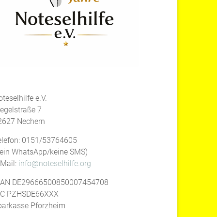
teselhilfe e.V.
iegelstraße 7
2627 Nechern
elefon: 0151/53764605
kein WhatsApp/keine SMS)
-Mail:
info@noteselhilfe.org
BAN DE29666500850007454708
IC PZHSDE66XXX
parkasse Pforzheim