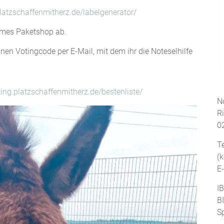
latzschaffenmitherz.de/labelgenerator/
ermes Paketshop ab.
einen Votingcode per E-Mail, mit dem ihr die Noteselhilfe
ting.platzschaffenmitherz.de/bestenliste/
No
R
0
T
(
E
I
B
S