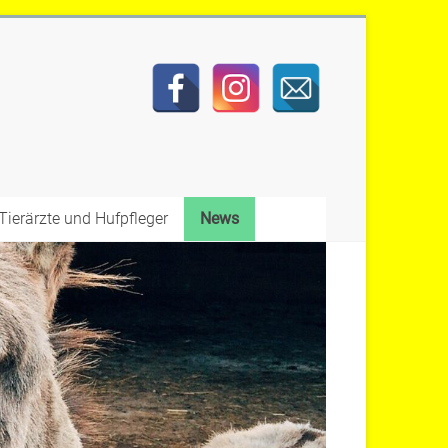
Tierärzte und Hufpfleger
News