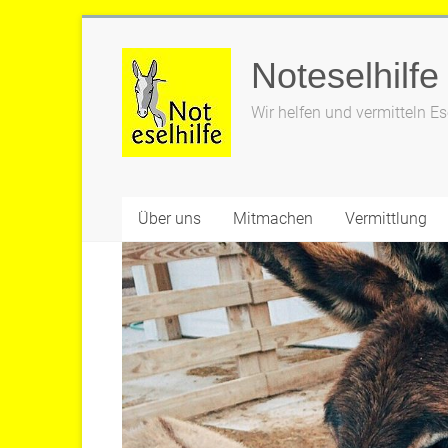
Zum
Inhalt
Noteselhilfe
springen
Wir helfen und vermitteln Es
Über uns
Mitmachen
Vermittlung