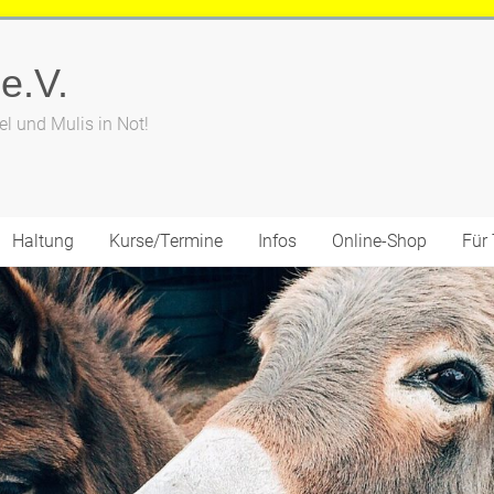
 e.V.
el und Mulis in Not!
Haltung
Kurse/Termine
Infos
Online-Shop
Für 