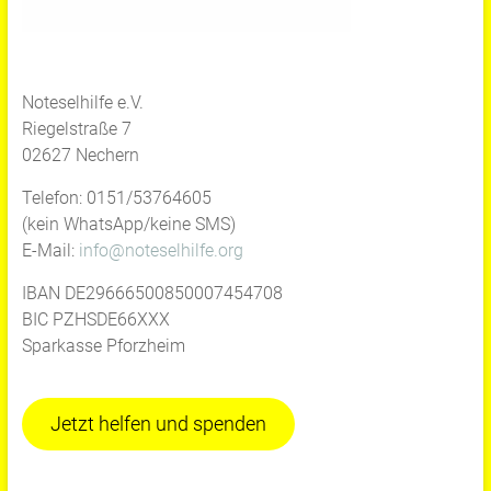
Noteselhilfe e.V.
Riegelstraße 7
02627 Nechern
Telefon: 0151/53764605
(kein WhatsApp/keine SMS)
E-Mail:
info@noteselhilfe.org
IBAN DE29666500850007454708
BIC PZHSDE66XXX
Sparkasse Pforzheim
Jetzt helfen und spenden