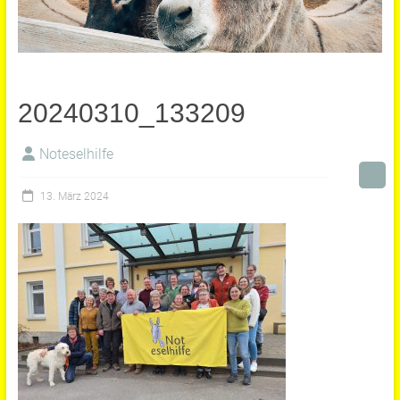
20240310_133209
Noteselhilfe
13. März 2024