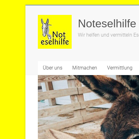
Zum
Inhalt
Noteselhilfe
springen
Wir helfen und vermitteln Es
Über uns
Mitmachen
Vermittlung