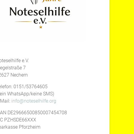
teselhilfe e.V.
iegelstraße 7
2627 Nechern
elefon: 0151/53764605
kein WhatsApp/keine SMS)
-Mail:
info@noteselhilfe.org
BAN DE29666500850007454708
IC PZHSDE66XXX
parkasse Pforzheim