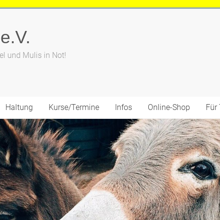
 e.V.
el und Mulis in Not!
Haltung
Kurse/Termine
Infos
Online-Shop
Für 