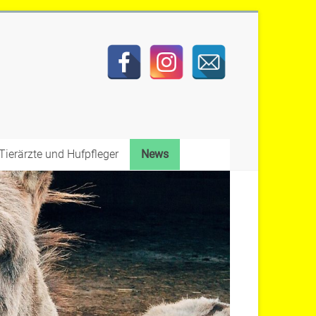
Tierärzte und Hufpfleger
News