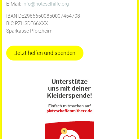
E-Mail:
info@noteselhilfe.org
IBAN DE29666500850007454708
BIC PZHSDE66XXX
Sparkasse Pforzheim
Jetzt helfen und spenden