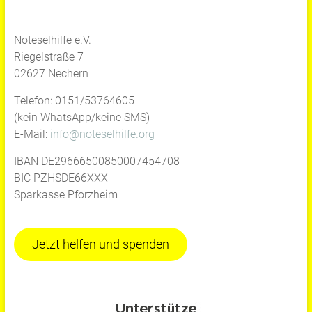
Noteselhilfe e.V.
Riegelstraße 7
02627 Nechern
Telefon: 0151/53764605
(kein WhatsApp/keine SMS)
E-Mail:
info@noteselhilfe.org
IBAN DE29666500850007454708
BIC PZHSDE66XXX
Sparkasse Pforzheim
Jetzt helfen und spenden