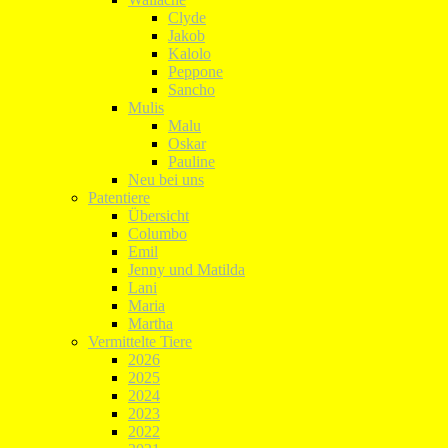
Clyde
Jakob
Kalolo
Peppone
Sancho
Mulis
Malu
Oskar
Pauline
Neu bei uns
Patentiere
Übersicht
Columbo
Emil
Jenny und Matilda
Lani
Maria
Martha
Vermittelte Tiere
2026
2025
2024
2023
2022