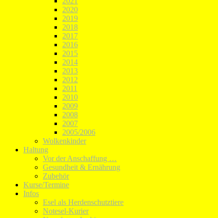
2021
2020
2019
2018
2017
2016
2015
2014
2013
2012
2011
2010
2009
2008
2007
2005/2006
Wolkenkinder
Haltung
Vor der Anschaffung …
Gesundheit & Ernährung
Zubehör
Kurse/Termine
Infos
Esel als Herdenschutztiere
Notesel-Kurier