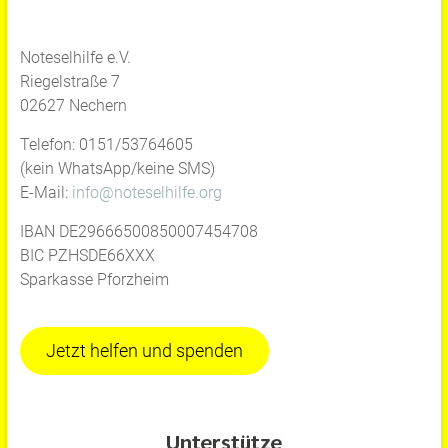
Noteselhilfe e.V.
Riegelstraße 7
02627 Nechern
Telefon: 0151/53764605
(kein WhatsApp/keine SMS)
E-Mail:
info@noteselhilfe.org
IBAN DE29666500850007454708
BIC PZHSDE66XXX
Sparkasse Pforzheim
Jetzt helfen und spenden