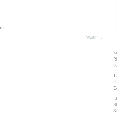
um.
Weiter →
No
R
0
T
(
E
I
B
S