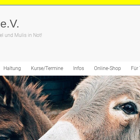
 e.V.
el und Mulis in Not!
Haltung
Kurse/Termine
Infos
Online-Shop
Für 