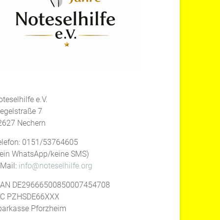
teselhilfe e.V.
iegelstraße 7
2627 Nechern
elefon: 0151/53764605
kein WhatsApp/keine SMS)
-Mail:
info@noteselhilfe.org
BAN DE29666500850007454708
IC PZHSDE66XXX
parkasse Pforzheim