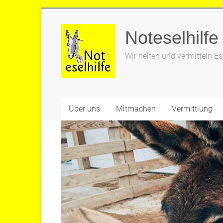
Zum
Inhalt
Noteselhilfe
springen
Wir helfen und vermitteln Es
Über uns
Mitmachen
Vermittlung