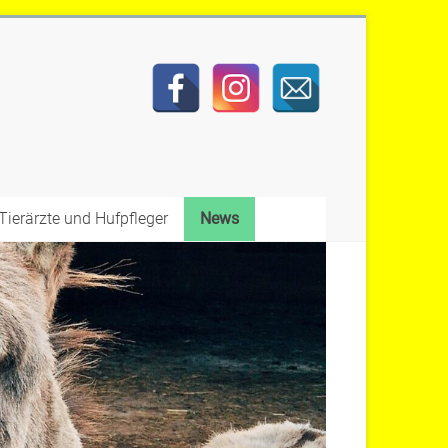
Tierärzte und Hufpfleger
News