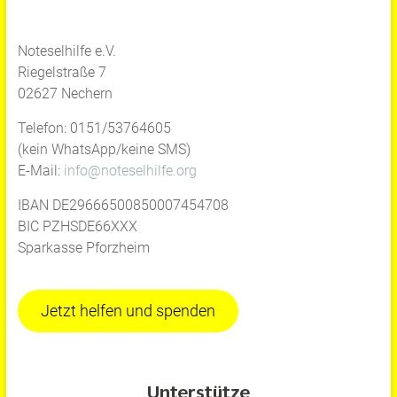
Noteselhilfe e.V.
Riegelstraße 7
02627 Nechern
Telefon: 0151/53764605
(kein WhatsApp/keine SMS)
E-Mail:
info@noteselhilfe.org
IBAN DE29666500850007454708
BIC PZHSDE66XXX
Sparkasse Pforzheim
Jetzt helfen und spenden