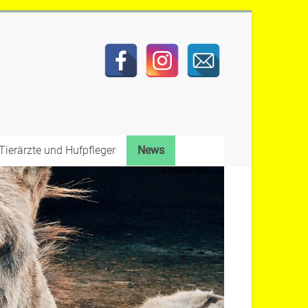
Tierärzte und Hufpfleger
News