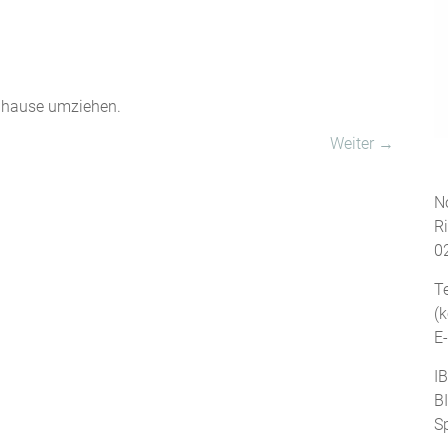
Zuhause umziehen.
Weiter →
No
R
0
T
(
E
I
B
S