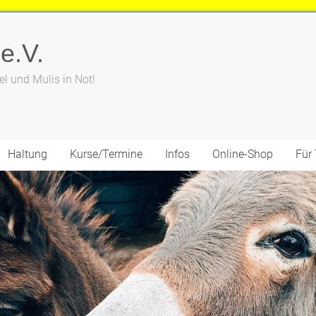
 e.V.
el und Mulis in Not!
Haltung
Kurse/Termine
Infos
Online-Shop
Für 