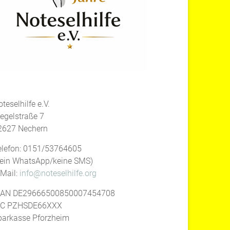
teselhilfe e.V.
iegelstraße 7
2627 Nechern
elefon: 0151/53764605
kein WhatsApp/keine SMS)
-Mail:
info@noteselhilfe.org
BAN DE29666500850007454708
IC PZHSDE66XXX
parkasse Pforzheim