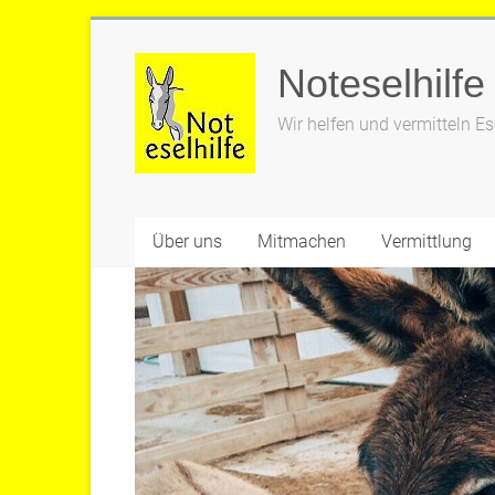
Zum
Inhalt
Noteselhilfe
springen
Wir helfen und vermitteln Es
Über uns
Mitmachen
Vermittlung