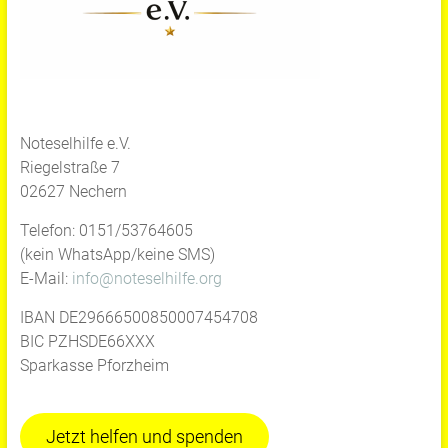
Noteselhilfe e.V.
Riegelstraße 7
02627 Nechern
Telefon: 0151/53764605
(kein WhatsApp/keine SMS)
E-Mail:
info@noteselhilfe.org
IBAN DE29666500850007454708
BIC PZHSDE66XXX
Sparkasse Pforzheim
Jetzt helfen und spenden