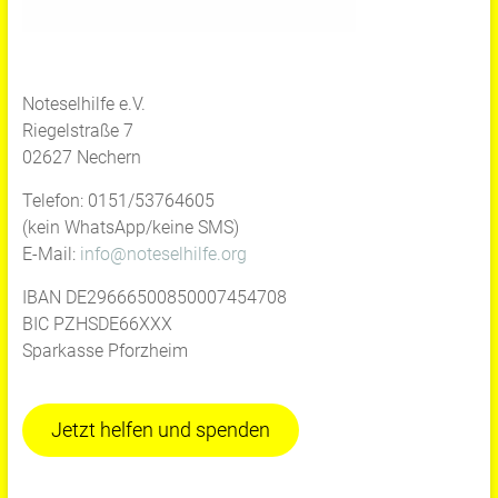
Noteselhilfe e.V.
Riegelstraße 7
02627 Nechern
Telefon: 0151/53764605
(kein WhatsApp/keine SMS)
E-Mail:
info@noteselhilfe.org
IBAN DE29666500850007454708
BIC PZHSDE66XXX
Sparkasse Pforzheim
Jetzt helfen und spenden